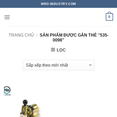
Bỏ
MRO-INDUSTRY.COM
qua
nội
0
dung
TRANG CHỦ
/
SẢN PHẨM ĐƯỢC GẮN THẺ “535-
0098”
LỌC