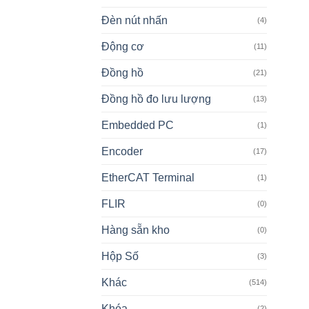
Đèn nút nhấn
(4)
Động cơ
(11)
Đồng hồ
(21)
Đồng hồ đo lưu lượng
(13)
Embedded PC
(1)
Encoder
(17)
EtherCAT Terminal
(1)
FLIR
(0)
Hàng sẵn kho
(0)
Hộp Số
(3)
Khác
(514)
Khóa
(2)