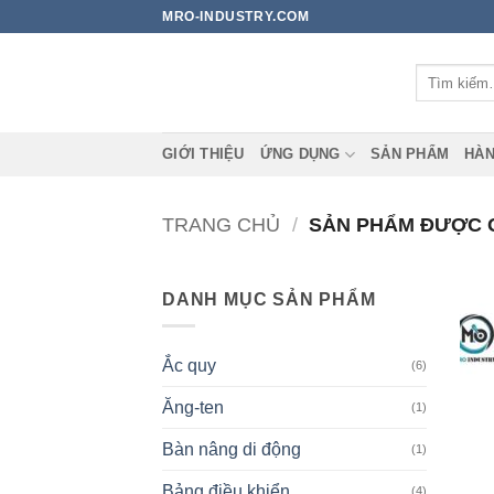
Bỏ
MRO-INDUSTRY.COM
qua
nội
Tìm
dung
kiếm:
GIỚI THIỆU
ỨNG DỤNG
SẢN PHẨM
HÀN
TRANG CHỦ
/
SẢN PHẨM ĐƯỢC GẮ
DANH MỤC SẢN PHẨM
Ắc quy
(6)
Ăng-ten
(1)
Bàn nâng di động
(1)
Bảng điều khiển
(4)