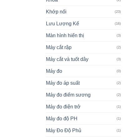
Khớp nối
(23)
Lưu Lượng Kế
(16)
Màn hình hiển thị
(3)
Máy cắt rập
(2)
Máy cắt và tuốt dây
(3)
Máy đo
(0)
Máy đo áp suất
(2)
Máy đo điểm sương
(2)
Máy đo điện trở
(1)
Máy đo độ PH
(1)
Máy Đo Độ Phủ
(1)