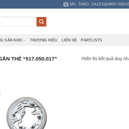
MS. THẢO: SALES@MRO-INDU
G SẴN KHO
THƯƠNG HIỆU
LIÊN HỆ
PARTLISTS
N THẺ “517.050.017”
Hiển thị kết quả duy nh