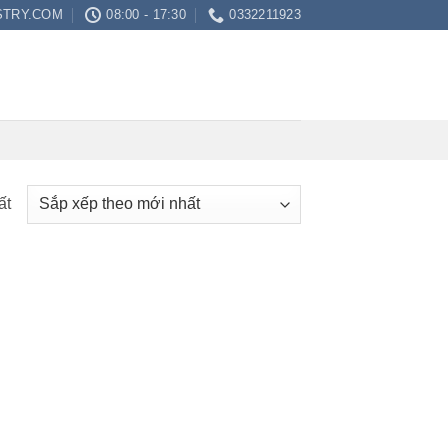
STRY.COM
08:00 - 17:30
0332211923
ất