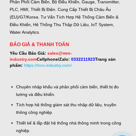
Phân Phối Cảm Biến, Bộ Điều Khiển, Gauge,
Transmitter,
PLC, HMI, Thiết Bị Điện.
Cung Cấp Thiết Bị Châu Âu
(EU)/G7/Korea.
Tư Vấn Tích Hợp Hệ Thống Cảm Biến &
Điều Khiển, Hệ Thống Thu Thập Dữ Liệu, IoT System,
Water Analytics.
BÁO GIÁ & THANH TOÁN
Yêu Cầu Báo Giá:
sales@mro-
industry.com
Cellphone/Zalo:
0332211923
Trang sản
phẩm:
https://mro-industry.com/
Chuyên nhập khẩu và phân phối cảm biến, thiết bị đo
lường và điều khiển.
Tích hợp hệ thống giám sát thu nhập dữ liệu, truyền
thông công nghiệp.
Thiết kế & lắp đặt hệ thống nhà thông minh trong công
nghiệp.