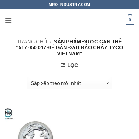
Bỏ
MRO-INDUSTRY.COM
qua
nội
0
dung
TRANG CHỦ
/
SẢN PHẨM ĐƯỢC GẮN THẺ
“517.050.017 ĐẾ GẮN ĐẦU BÁO CHÁY TYCO
VIETNAM”
LỌC