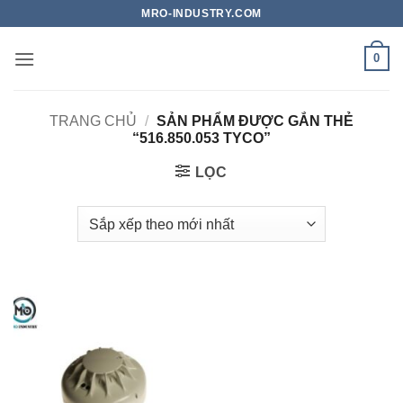
Bỏ
MRO-INDUSTRY.COM
qua
nội
0
dung
TRANG CHỦ
/
SẢN PHẨM ĐƯỢC GẮN THẺ
“516.850.053 TYCO”
LỌC