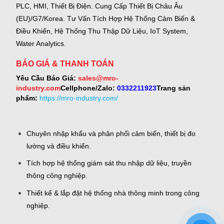
PLC, HMI, Thiết Bị Điện.
Cung Cấp Thiết Bị Châu Âu
(EU)/G7/Korea.
Tư Vấn Tích Hợp Hệ Thống Cảm Biến &
Điều Khiển, Hệ Thống Thu Thập Dữ Liệu, IoT System,
Water Analytics.
BÁO GIÁ & THANH TOÁN
Yêu Cầu Báo Giá:
sales@mro-
industry.com
Cellphone/Zalo:
0332211923
Trang sản
phẩm:
https://mro-industry.com/
Chuyên nhập khẩu và phân phối cảm biến, thiết bị đo
lường và điều khiển.
Tích hợp hệ thống giám sát thu nhập dữ liệu, truyền
thông công nghiệp.
Thiết kế & lắp đặt hệ thống nhà thông minh trong công
nghiệp.