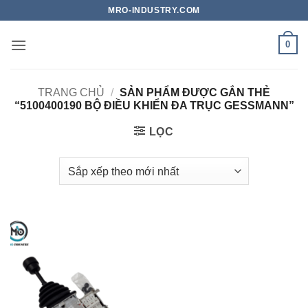
Bỏ
MRO-INDUSTRY.COM
qua
nội
0
dung
TRANG CHỦ
/
SẢN PHẨM ĐƯỢC GẮN THẺ
“5100400190 BỘ ĐIỀU KHIỂN ĐA TRỤC GESSMANN”
LỌC