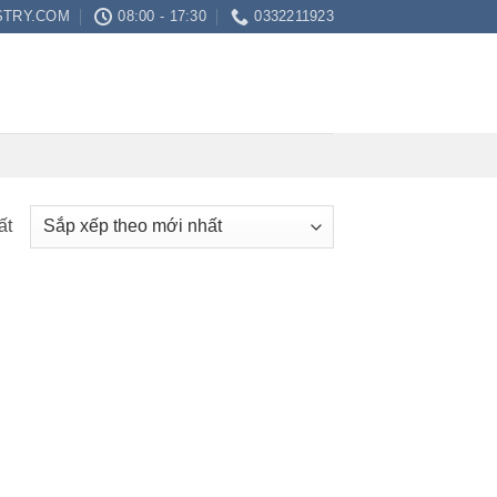
STRY.COM
08:00 - 17:30
0332211923
ất