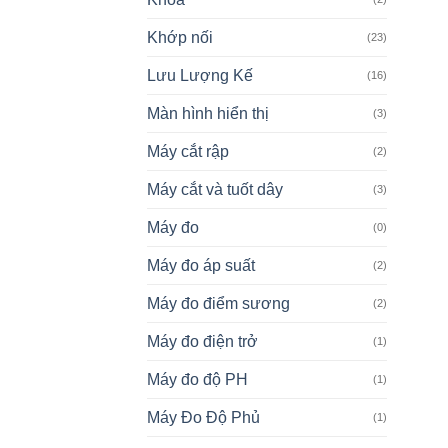
Khớp nối
(23)
Lưu Lượng Kế
(16)
Màn hình hiển thị
(3)
Máy cắt rập
(2)
Máy cắt và tuốt dây
(3)
Máy đo
(0)
Máy đo áp suất
(2)
Máy đo điểm sương
(2)
Máy đo điện trở
(1)
Máy đo độ PH
(1)
Máy Đo Độ Phủ
(1)