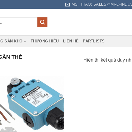
MS. THẢO: SALES@MRO-INDU
G SẴN KHO
THƯƠNG HIỆU
LIÊN HỆ
PARTLISTS
GẮN THẺ
Hiển thị kết quả duy nh