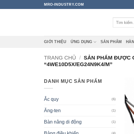
Bỏ
MRO-INDUSTRY.COM
qua
nội
Tìm
dung
kiếm:
GIỚI THIỆU
ỨNG DỤNG
SẢN PHẨM
HÀN
TRANG CHỦ
/
SẢN PHẨM ĐƯỢC 
“4WE10D5X/EG24N9K4/M”
DANH MỤC SẢN PHẨM
Ắc quy
(6)
Ăng-ten
(1)
Bàn nâng di động
(1)
Bảng điều khiển
(4)