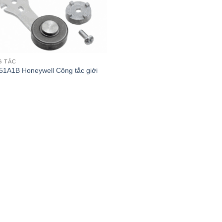
G TẮC
1A1B Honeywell Công tắc giới