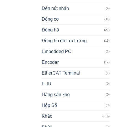
Đèn nút nhấn
(4)
Động cơ
(11)
Đồng hồ
(21)
Đồng hồ đo lưu lượng
(13)
Embedded PC
(1)
Encoder
(17)
EtherCAT Terminal
(1)
FLIR
(0)
Hàng sẵn kho
(0)
Hộp Số
(3)
Khác
(516)
Khóa
(2)