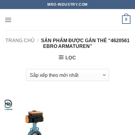
Bỏ
MRO-INDUSTRY.COM
qua
nội
0
dung
TRANG CHỦ
/
SẢN PHẨM ĐƯỢC GẮN THẺ “4620561
EBRO ARMATUREN”
LỌC