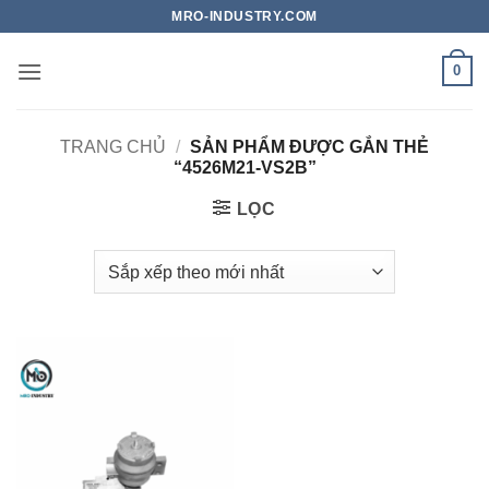
Bỏ
MRO-INDUSTRY.COM
qua
nội
0
dung
TRANG CHỦ
/
SẢN PHẨM ĐƯỢC GẮN THẺ
“4526M21-VS2B”
LỌC