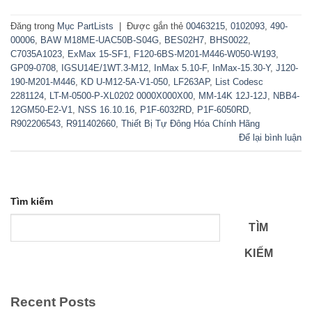
Đăng trong
Mục PartLists
|
Được gắn thẻ
00463215
,
0102093
,
490-
00006
,
BAW M18ME-UAC50B-S04G
,
BES02H7
,
BHS0022
,
C7035A1023
,
ExMax 15-SF1
,
F120-6BS-M201-M446-W050-W193
,
GP09-0708
,
IGSU14E/1WT.3-M12
,
InMax 5.10-F
,
InMax-15.30-Y
,
J120-
190-M201-M446
,
KD U-M12-5A-V1-050
,
LF263AP
,
List Codesc
2281124
,
LT-M-0500-P-XL0202 0000X000X00
,
MM-14K 12J-12J
,
NBB4-
12GM50-E2-V1
,
NSS 16.10.16
,
P1F-6032RD
,
P1F-6050RD
,
R902206543
,
R911402660
,
Thiết Bị Tự Đông Hóa Chính Hãng
Để lại bình luận
Tìm kiếm
TÌM
KIẾM
Recent Posts