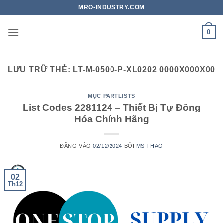
Bỏ
MRO-INDUSTRY.COM
qua
nội
0
dung
LƯU TRỮ THẺ:
LT-M-0500-P-XL0202 0000X000X00
MỤC PARTLISTS
List Codes 2281124 – Thiết Bị Tự Đông
Hóa Chính Hãng
ĐĂNG VÀO
02/12/2024
BỞI
MS THAO
02
Th12