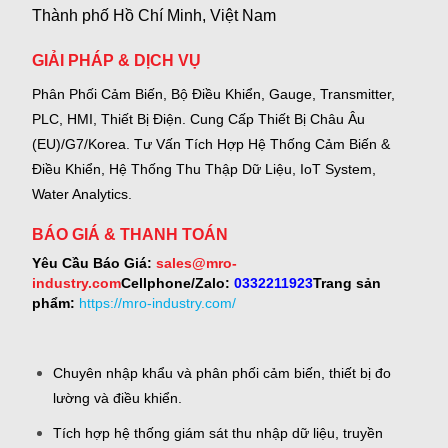
Thành phố Hồ Chí Minh, Việt Nam
GIẢI PHÁP & DỊCH VỤ
Phân Phối Cảm Biến, Bộ Điều Khiển, Gauge,
Transmitter,
PLC, HMI, Thiết Bị Điện.
Cung Cấp Thiết Bị Châu Âu
(EU)/G7/Korea.
Tư Vấn Tích Hợp Hệ Thống Cảm Biến &
Điều Khiển, Hệ Thống Thu Thập Dữ Liệu, IoT System,
Water Analytics.
BÁO GIÁ & THANH TOÁN
Yêu Cầu Báo Giá:
sales@mro-
industry.com
Cellphone/Zalo:
0332211923
Trang sản
phẩm:
https://mro-industry.com/
Chuyên nhập khẩu và phân phối cảm biến, thiết bị đo
lường và điều khiển.
Tích hợp hệ thống giám sát thu nhập dữ liệu, truyền